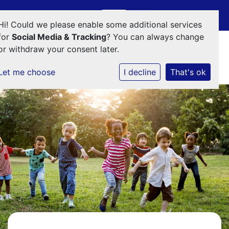
Onderdeel van
E-mailadres
Hi! Could we please enable some additional services
for
Social Media & Tracking
? You can always change
or withdraw your consent later.
Let me choose
I decline
That's ok